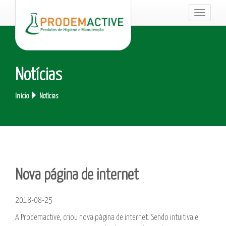
Toggle
navigati
Notícias
Início
Notícias
Nova página de internet
2018-08-25
A Prodemactive, criou nova página de internet. Sendo intuitiva e